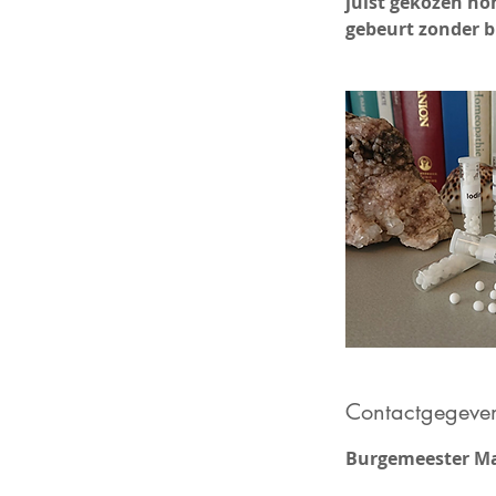
juist gekozen ho
gebeurt zonder b
Contactgegeve
Burgemeester Ma