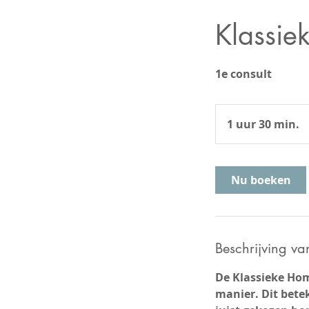
Klassie
1e consult
1 uur 30 min.
1
u
u
3
Nu boeken
0
i
n
Beschrijving va
.
De Klassieke Hom
manier. Dit bete