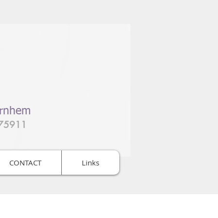
Arnhem
275911
CONTACT
Links