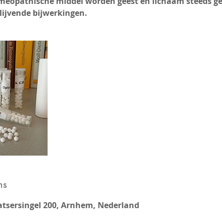
meopathische middel worden geest en lichaam steeds ge
lijvende bijwerkingen.
ns
tsersingel 200, Arnhem, Nederland