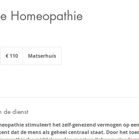
ke Homeopathie
110
euro
€ 110
Matserhuis
m
n de dienst
eopathie stimuleert het zelf-genezend vermogen op een
kent dat de mens als geheel centraal staat. Door het to