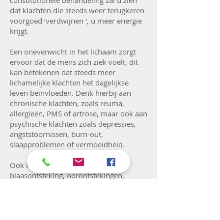
constitutionele behandeling zal u zien
dat klachten die steeds weer terugkeren
voorgoed ‘verdwijnen ‘, u meer energie
krijgt.
Een onevenwicht in het lichaam zorgt
ervoor dat de mens zich ziek voelt, dit
kan betekenen dat steeds meer
lichamelijke klachten het dagelijkse
leven beïnvloeden. Denk hierbij aan
chronische klachten, zoals reuma,
allergieën, PMS of artrose, maar ook aan
psychische klachten zoals depressies,
angststoornissen, burn-out,
slaapproblemen of vermoeidheid.
Ook in acute situaties, zoals een
blaasontsteking, oorontstekingen,
krampen en kinderziektes kan het juist
gekozen homeopathische middel snel
(binnen enkele minuten/een dag)
verlichting geven.