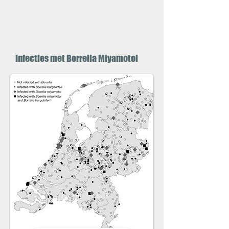
Infecties met Borrelia Miyamotoi