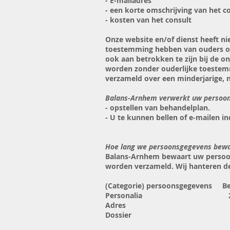
- E-mailadres
- een korte omschrijving van het c
- kosten van het consult
Onze website en/of dienst heeft nie
toestemming hebben van ouders of 
ook aan betrokken te zijn bij de o
worden zonder ouderlijke toestemm
verzameld over een minderjarige,
Balans-Arnhem verwerkt uw persoon
- opstellen van behandelplan.
- U te kunnen bellen of e-mailen in
Hoe lang we persoonsgegevens bewa
Balans-Arnhem bewaart uw persoons
worden verzameld. Wij hanteren de
(Categorie) persoonsgegevens B
Personalia 20 ja
Adres 20 jaar Be
Dossier 20 jaar B