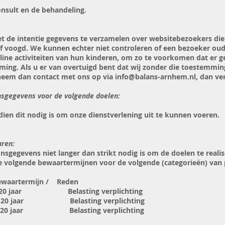
onsult en de behandeling.
t de intentie gegevens te verzamelen over websitebezoekers die jo
voogd. We kunnen echter niet controleren of een bezoeker oude
nline activiteiten van hun kinderen, om zo te voorkomen dat er
ing. Als u er van overtuigd bent dat wij zonder die toestemmi
 neem dan contact met ons op via
info@balans-arnhem.nl
, dan ve
sgegevens voor de volgende doelen:
dien dit nodig is om onze dienstverlening uit te kunnen voeren.
ren:
gegevens niet langer dan strikt nodig is om de doelen te real
 volgende bewaartermijnen voor de volgende (categorieën) van 
ewaartermijn / Reden
ar Belasting verplichting
lasting verplichting
elasting verplichting