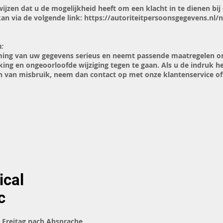
ijzen dat u de mogelijkheid heeft om een klacht in te dienen bij
an via de volgende link:
https://autoriteitpersoonsgegevens.nl/n
n:
ng van uw gegevens serieus en neemt passende maatregelen om
g en ongeoorloofde wijziging tegen te gaan. Als u de indruk he
zijn van misbruik, neem dan contact op met onze klantenservice o
ical
c
 Freitag nach Absprache