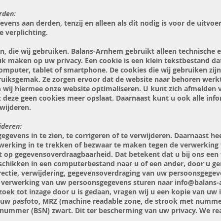
rden:
ens aan derden, tenzij en alleen als dit nodig is voor de uitv
e verplichting.
en, die wij gebruiken. Balans-Arnhem gebruikt alleen technische e
uk maken op uw privacy. Een cookie is een klein tekstbestand dat
mputer, tablet of smartphone. De cookies die wij gebruiken zijn
ruiksgemak. Ze zorgen ervoor dat de website naar behoren werk
 wij hiermee onze website optimaliseren. U kunt zich afmelden 
t deze geen cookies meer opslaat. Daarnaast kunt u ook alle info
wijderen.
jderen:
gevens in te zien, te corrigeren of te verwijderen. Daarnaast h
erking in te trekken of bezwaar te maken tegen de verwerkin
t op gegevensoverdraagbaarheid. Dat betekent dat u bij ons een
schikken in een computerbestand naar u of een ander, door u ge
rectie, verwijdering, gegevensoverdraging van uw persoonsgegev
 verwerking van uw persoonsgegevens sturen naar
info@balans-
rzoek tot inzage door u is gedaan, vragen wij u een kopie van uw 
e uw pasfoto, MRZ (machine readable zone, de strook met numme
ummer (BSN) zwart. Dit ter bescherming van uw privacy. We rea