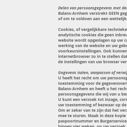
Delen van persoonsgegevens met de
Balans-Arnhem verstrekt GEEN gegev
of om te voldoen aan een wettelijk
Cookies, of vergelijkbare techniek
analytische cookies die geen inbre
website wordt opgeslagen op uw co
werking van de website en uw geb
voorkeursinstellingen. Ook kunnen
internetbrowser zo in te stellen da
de instellingen van uw browser ver
Gegevens inzien, aanpassen of verwi
U heeft het recht om uw persoonsge
toestemming voor de gegevensverw
Balans-Arnhem en heeft u het rech
persoonsgegevens die wij van u be
U kunt een verzoek tot inzage, cor
uw toestemming of bezwaar op de
Om er zeker van te zijn dat het ve
mee te sturen. Maak in deze kopi
paspoortnummer en Burgerservicen
binnen vier weken, op uw verzoek.