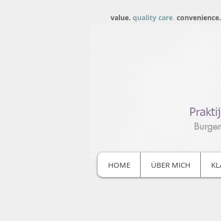
value.
quality care
.
convenience.
Prakti
Burge
HOME
ÜBER MICH
KL