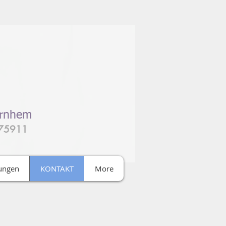
Arnhem
275911
tungen
KONTAKT
More