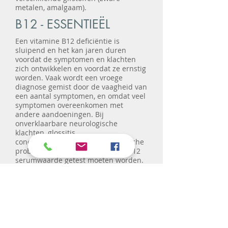
metalen, amalgaam).
B12 - ESSENTIEËL
Een vitamine B12 deficiëntie is
sluipend en het kan jaren duren
voordat de symptomen en klachten
zich ontwikkelen en voordat ze ernstig
worden. Vaak wordt een vroege
diagnose gemist door de vaagheid van
een aantal symptomen, en omdat veel
symptomen overeenkomen met
andere aandoeningen. Bij
onverklaarbare neurologische
klachten, glossitis,
concentratieproblemen of psychische
problemen zou daarom altijd de B12
serumwaarde getest moeten worden.