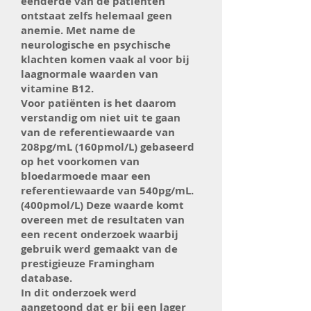
éénderde van de patiënten
ontstaat zelfs helemaal geen
anemie. Met name de
neurologische en psychische
klachten komen vaak al voor bij
laagnormale waarden van
vitamine B12.
Voor patiënten is het daarom
verstandig om niet uit te gaan
van de referentiewaarde van
208pg/mL (160pmol/L) gebaseerd
op het voorkomen van
bloedarmoede maar een
referentiewaarde van 540pg/mL.
(400pmol/L) Deze waarde komt
overeen met de resultaten van
een recent onderzoek waarbij
gebruik werd gemaakt van de
prestigieuze Framingham
database.
In dit onderzoek werd
aangetoond dat er bij een lager