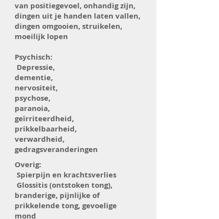
van positiegevoel, onhandig zijn,
dingen uit je handen laten vallen,
dingen omgooien, struikelen,
moeilijk lopen
Psychisch:
Depressie,
dementie,
nervositeit,
psychose,
paranoia,
geïrriteerdheid,
prikkelbaarheid,
verwardheid,
gedragsveranderingen
Overig:
Spierpijn en krachtsverlies
Glossitis (ontstoken tong),
branderige, pijnlijke of
prikkelende tong, gevoelige
mond