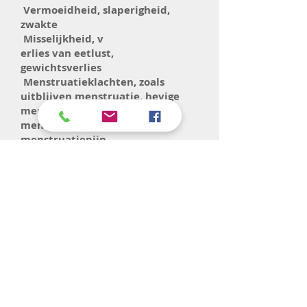
Vermoeidheid, slaperigheid,
zwakte
Misselijkheid, v
erlies van eetlust,
gewichtsverlies
Menstruatieklachten, zoals
uitblijven menstruatie, hevige
menstruatie, te lange
menstruatie, verergerde
menstruatiepijn
Gewrichtsklachten
Kortademigheid,
benauwdheid,
hartkloppingen
Duizeligheid
Bleekheid van de huid
Het koud hebben
Impotentie
Onvruchtbaarheid
Haaruitval
Veranderingen in gezichtsveld,